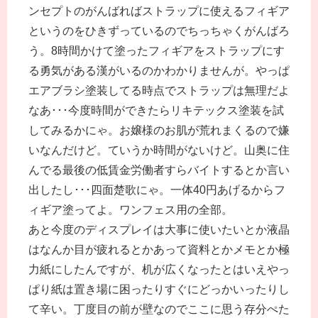
ンセプトのがんばればストラップに使えるフィギア
というのをひきずっているのでちっちゃくがんばろ
う。8時間かけて塗ったフィギアをストラップにす
る勇気がある漢がいるのかわかりませんが。やっぱ
エアブラシ塗装してる時点でストラップは無理だよ
なあ･･･今度時間ができたらリキテックス塗装を試
してみるかにゃ。お嬢様のお肌が荒れまくるので嫌
いなんだけど。ていうか時間がないけど。山奥に住
んでる最後の低賃金労働者すらバイトするとか言い
出したし･･･四面楚歌にゃ。一体40円あげるからフ
ィギア塗ってよ。ワンフェス用の全部。
あと今度のディスプレイは大事に使いたいとか液晶
はなんか目が疲れるとかあって資料とかメモとか極
力紙にしたんですが、机が広くなったとはいえやっ
ぱり紙は置き場に困ったりすぐにどっかいったりし
て辛い。丁度目の前が壁なのでここに思う存分ぺた