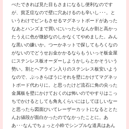
ぺたできれば見た目もさまになるし便利なのです
が、貧乏症なので壁に穴あけるのも辛いし･･･。と
いうわけでピンもさせるマグネットボードがあった
なあとハンズまで買いにいったらなんか割と高かっ
たうえに色が微妙なのしかなくてやめました。みん
な黒いの嫌いか。つーかネットで探してもろくなの
がないのでどうせお金かかるならもういっそ板金屋
にステンレス板オーダーしようかしらとかそういう
勢い。割とヘアライン入りのステンレス板安いよう
なので、ぶっきらぼうにそれを壁にかけてマグネッ
トボード代わりに。と思ったけど流石に角の尖った
金属板を壁にかけておくのは怖いのでやすりはこっ
ちでかけるとしても角丸くらいにはしてほしいなー
と思ったら図面ひいてレーザーカットになるととた
んお値段が面白かったのでなかったことに。あ
あ･･･なんでちょっと小粋でシンプルな道具はあん