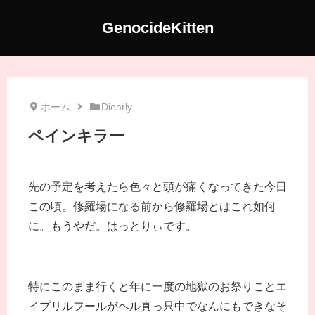
GenocideKitten
ホーム
Diearly
ペインキラー
先の予定を考えたら色々と頭が痛くなってきた今日
この頃。修羅場になる前から修羅場とはこれ如何
に。もうやだ。はっとりぃです。
特にこのまま行くと年に一度の地獄のお祭りことエ
イプリルフールがヘル真っ只中でなんにもできなそ