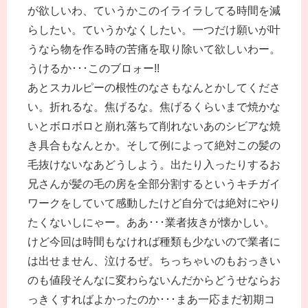
が欲しいわ、ていうかこのイライラしてる時間を減
らしたい。ていうかなくしたい。一つだけ願いが叶
うなら物を作る時の苦痛を取り除いて欲しいわー。
うけるか･･･このブロォー!!
あとスカルピーの根性のなさもなんとかしてくださ
い。折れるな。焦げるな。焦げるくらいまで焼かな
いとボロボロと崩れ落ちて削れないあのシビアな焼
き具合もなんとか。そして例によって絶対この髪の
毛抜けないなあどうしよう。出たり入ったりするお
兄さんが髪の毛の房を全部分割するというキチガイ
ワークをしていて感動したけど自分では絶対にやり
たくないしにゃー。ああ･･･業者抜きが懐かしい。
けど今回は時間もなければ種類も少ないので業者に
は出せません、泣けるぜ。ちっちゃいのもおっきい
のも値段そんなに変わらないんだからどうせならお
っきくすればよかったのか･･･まあ一応まだ初期コ