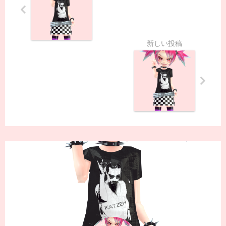
が
か
か
り
そ
う
な
の
で