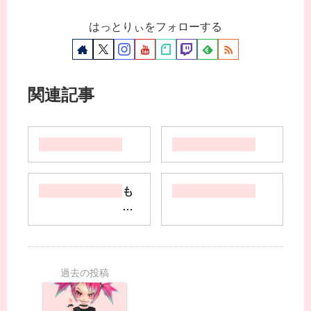
はっとりぃをフォローする
関連記事
も
う
ち
ょ
っ
と
時
間