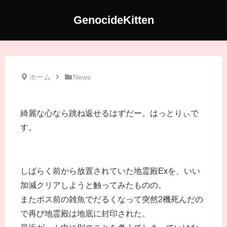
GenocideKitten
ホーム
News
綺麗な心なら跳ね返せるはずだー。はっとりぃで
す。
しばらく前から放置されていた地霊殿Exを、いい
加減クリアしようと触ってみたものの。
またボス前の雑魚でだるくなって突然2機死んだの
で再び地霊殿は地底に封印された。