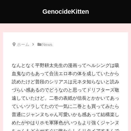
GenocideKitten
ホーム
News
なんとなく平野耕太先生の漫画ってヘルシングは吸
血鬼なのもあって合法エロ本の体を成していたから
読めたけど普段のシリアスは元ネタ知らないと読み
づらい感あるのでどうなのと思ってドリフターズ敬
遠していたけど、二巻の表紙が信長とかかいてあっ
ていいツラしてたので一気に二巻とも買ってみたら
普通にジャンヌちゃん可愛いかも感あって結構楽し
めたがやはりホモ軍隊色がいつもより強くジャンヌ
ちゃんもどうせすぐに惨たらしくリタイアするんで