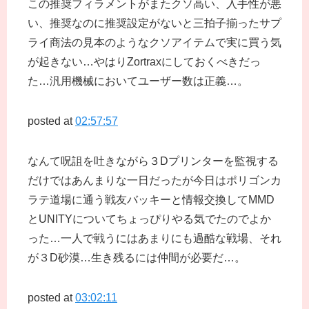
この推奨フィラメントがまたクソ高い、入手性が悪
い、推奨なのに推奨設定がないと三拍子揃ったサプ
ライ商法の見本のようなクソアイテムで実に買う気
が起きない…やはりZortraxにしておくべきだっ
た…汎用機械においてユーザー数は正義…。
posted at
02:57:57
なんて呪詛を吐きながら３Dプリンターを監視する
だけではあんまりな一日だったが今日はポリゴンカ
ラテ道場に通う戦友バッキーと情報交換してMMD
とUNITYについてちょっぴりやる気でたのでよか
った…一人で戦うにはあまりにも過酷な戦場、それ
が３D砂漠…生き残るには仲間が必要だ…。
posted at
03:02:11