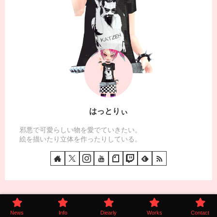
はっとりぃ
邪悪で可愛らしい物を愛でていきたい。
絵を描いたり立体を作ったりしている。
News
Info
Diearly
Works
Contact
© 2005 GenocideKitten.