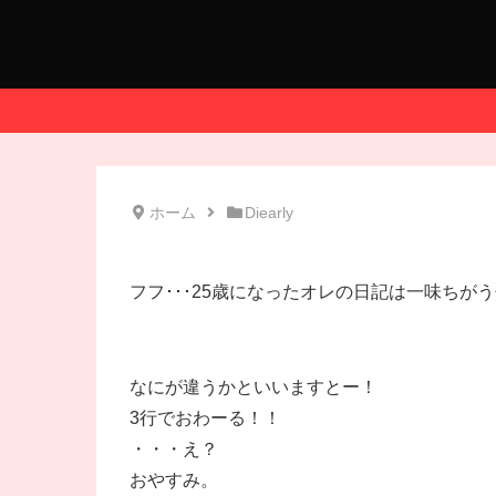
ホーム
Diearly
フフ･･･25歳になったオレの日記は一味ちが
なにが違うかといいますとー！
3行でおわーる！！
・・・え？
おやすみ。