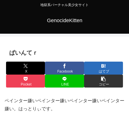
地獄系バーチャル美少女サイト
GenocideKitten
ぱいんてｒ
X
Facebook
はてブ
Pocket
LINE
コピー
ペインター嫌いペインター嫌いペインター嫌いペインター
嫌い。はっとりぃです。