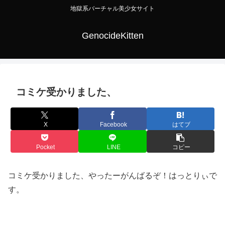
地獄系バーチャル美少女サイト
GenocideKitten
コミケ受かりました、
X
Facebook
はてブ
Pocket
LINE
コピー
コミケ受かりました、やったーがんばるぞ！はっとりぃで
す。