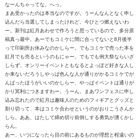
なーんちゃってな。へっ。
まあ受かったのは本当なのですが。うーんなんとなく申し
込んだら当選してしまったけれど、今ひとつ燃えないわ
ー。新刊は紅月あわせで作ろうと思っているので、多分原
稿真っ最中。あーでもコミケに間に合ってないと8月後半
って印刷所お休みなのかしらー。でもコミケで売った本を
紅月でも売るというのもにゃー。でもでも例大祭ならいざ
しらず、オンリーイベントともなるとよっぽど好きな人し
か来ないだろうしやっぱ色んな人が通りがかるコミケでが
んばったほうがいいのかしらー、やっぱイベントは通りが
かり冥利につきますわー。うーん。まあワンフェスに申し
込み忘れたので紅月は趣味人のためのフィギアとグッズと
割り切って、本はコミケ合わせというのがおりこうさんか
しら。ああ、はたして締め切り前倒しする勇気が湧くかし
らん。
あー、いつになったら目の前にあるものが理想と程遠いの