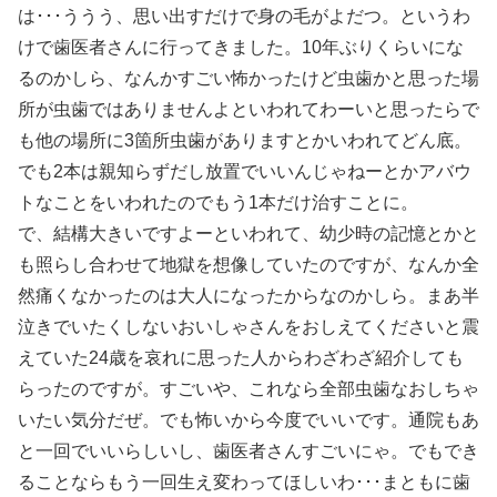
は･･･ううう、思い出すだけで身の毛がよだつ。というわ
けで歯医者さんに行ってきました。10年ぶりくらいにな
るのかしら、なんかすごい怖かったけど虫歯かと思った場
所が虫歯ではありませんよといわれてわーいと思ったらで
も他の場所に3箇所虫歯がありますとかいわれてどん底。
でも2本は親知らずだし放置でいいんじゃねーとかアバウ
トなことをいわれたのでもう1本だけ治すことに。
で、結構大きいですよーといわれて、幼少時の記憶とかと
も照らし合わせて地獄を想像していたのですが、なんか全
然痛くなかったのは大人になったからなのかしら。まあ半
泣きでいたくしないおいしゃさんをおしえてくださいと震
えていた24歳を哀れに思った人からわざわざ紹介しても
らったのですが。すごいや、これなら全部虫歯なおしちゃ
いたい気分だぜ。でも怖いから今度でいいです。通院もあ
と一回でいいらしいし、歯医者さんすごいにゃ。でもでき
ることならもう一回生え変わってほしいわ･･･まともに歯