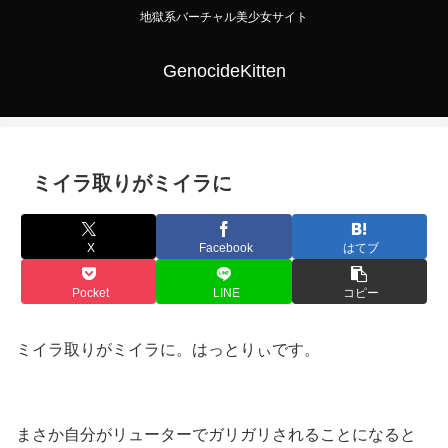
地獄系バーチャル美少女サイト
GenocideKitten
ミイラ取りがミイラに
X
Facebook
はてブ
Pocket
LINE
コピー
ミイラ取りがミイラに。はっとりぃです。
まさか自分がリューターでガリガリされることになると