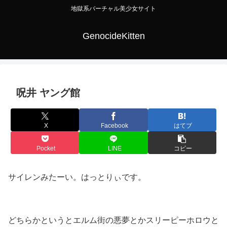
地獄系バーチャル美少女サイト
GenocideKitten
呪井 ヤング館
X
Facebook
はてブ
Pocket
LINE
コピー
サイレンみたーい。はっとりぃです。
どちらかというとエルム街の悪夢とかスリーピーホロウと