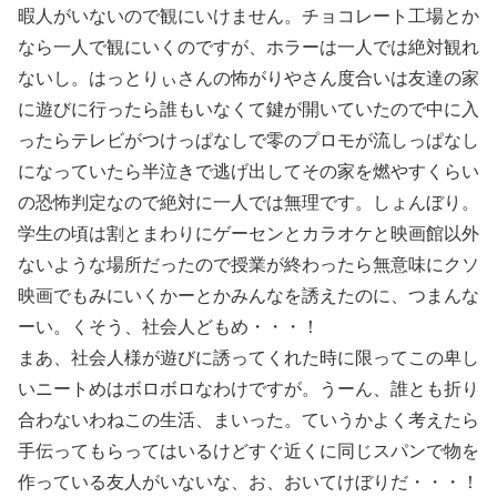
暇人がいないので観にいけません。チョコレート工場とか
なら一人で観にいくのですが、ホラーは一人では絶対観れ
ないし。はっとりぃさんの怖がりやさん度合いは友達の家
に遊びに行ったら誰もいなくて鍵が開いていたので中に入
ったらテレビがつけっぱなしで零のプロモが流しっぱなし
になっていたら半泣きで逃げ出してその家を燃やすくらい
の恐怖判定なので絶対に一人では無理です。しょんぼり。
学生の頃は割とまわりにゲーセンとカラオケと映画館以外
ないような場所だったので授業が終わったら無意味にクソ
映画でもみにいくかーとかみんなを誘えたのに、つまんな
ーい。くそう、社会人どもめ・・・！
まあ、社会人様が遊びに誘ってくれた時に限ってこの卑し
いニートめはボロボロなわけですが。うーん、誰とも折り
合わないわねこの生活、まいった。ていうかよく考えたら
手伝ってもらってはいるけどすぐ近くに同じスパンで物を
作っている友人がいないな、お、おいてけぼりだ・・・！