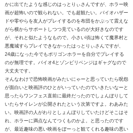
かに出てたような感じのはっとりぃさんですが、ホラー映
画が超怖いので観られない。でも超観たい。バイオハザー
ドや零やらを友人がプレイするのを布団をかぶって震えな
がら横からサポートしつつ見ているのが大好きなのです
が、それと似たようなもので。小さい頃は怖くて魔界村と
悪魔城すらプレイできなかったはっとりぃさんですが、
24歳になった今でもポリゴンホラーを自分でプレイする
のが無理です。バイオ4とゾンビリベンジはギャグなので
大丈夫です。
そんなわけで恐怖映画がみたいにゃーと思っていたら呪怨
が面白いと映画評のひとがいっていたのでいきたいなーと
思ったらワンフェス直前に最終だったのでしょんぼりして
いたらサイレンが公開されたという次第ですよ。わあみた
い。映画評の人がわりとしょんぼりしていたけどそこはそ
れ、ホラーに満点なんてつくものかよ。と思ったのです
が、最近趣味の悪い映画をぼーっと観てくれる趣味の悪い