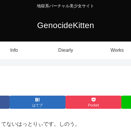
地獄系バーチャル美少女サイト
GenocideKitten
Info
Diearly
Works
はてブ
Pocket
きてないはっとりぃです。しのう。