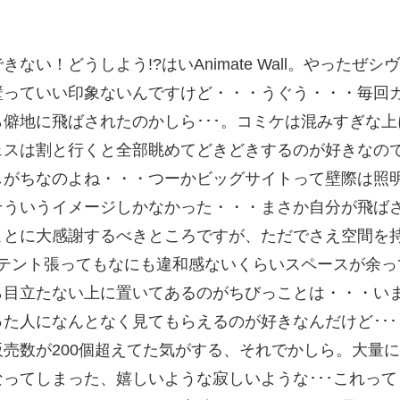
い！どうしよう!?はいAnimate Wall。やったぜシ
壁っていい印象ないんですけど・・・うぐう・・・毎回
僻地に飛ばされたのかしら･･･。コミケは混みすぎな
ェスは割と行くと全部眺めてどきどきするのが好きなの
がちなのよね・・・つーかビッグサイトって壁際は照明
そういうイメージしかなかった・・・まさか自分が飛ば
とに大感謝するべきところですが、ただでさえ空間を持
？テント張ってもなにも違和感ないくらいスペースが余っ
ら目立たない上に置いてあるのがちびっことは・・・い
た人になんとなく見てもらえるのが好きなんだけど･･･
売数が200個超えてた気がする、それでかしら。大量
ってしまった、嬉しいような寂しいような･･･これっ