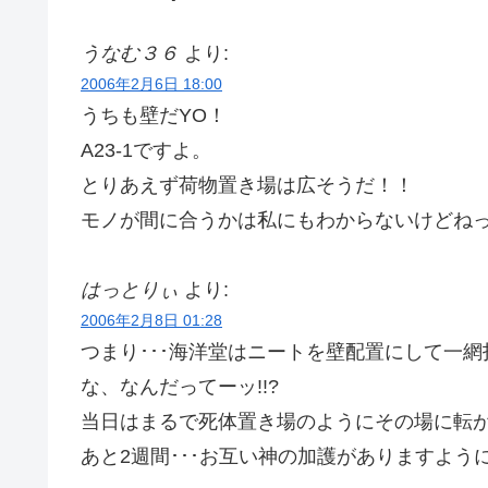
うなむ３６
より:
2006年2月6日 18:00
うちも壁だYO！
A23-1ですよ。
とりあえず荷物置き場は広そうだ！！
モノが間に合うかは私にもわからないけどねっ！！
はっとりぃ
より:
2006年2月8日 01:28
つまり･･･海洋堂はニートを壁配置にして一網
な、なんだってーッ!!?
当日はまるで死体置き場のようにその場に転
あと2週間･･･お互い神の加護がありますよう