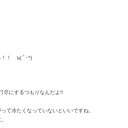
 ъ( ﾟｰ^)
打尽にするつもりなんだよ!!
がって冷たくなっていないといいですね。
に。