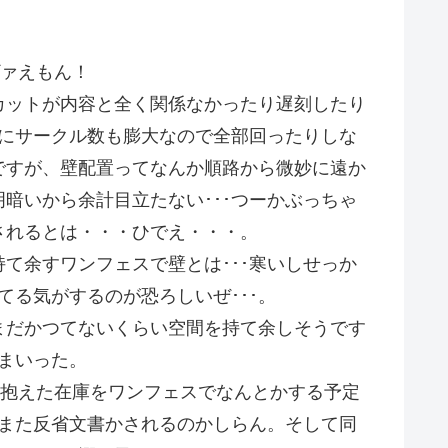
ヴァえもん！
カットが内容と全く関係なかったり遅刻したり
上にサークル数も膨大なので全部回ったりしな
ですが、壁配置ってなんか順路から微妙に遠か
暗いから余計目立たない･･･つーかぶっちゃ
されるとは・・・ひでえ・・・。
て余すワンフェスで壁とは･･･寒いしせっか
てる気がするのが恐ろしいぜ･･･。
まだかつてないくらい空間を持て余しそうです
まいった。
に抱えた在庫をワンフェスでなんとかする予定
てまた反省文書かされるのかしらん。そして同