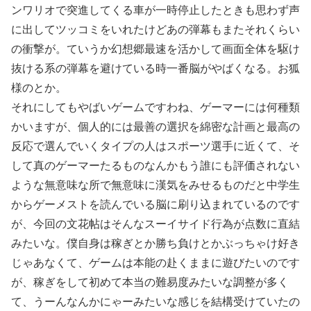
ンワリオで突進してくる車が一時停止したときも思わず声
に出してツッコミをいれたけどあの弾幕もまたそれくらい
の衝撃が。ていうか幻想郷最速を活かして画面全体を駆け
抜ける系の弾幕を避けている時一番脳がやばくなる。お狐
様のとか。
それにしてもやばいゲームですわね、ゲーマーには何種類
かいますが、個人的には最善の選択を綿密な計画と最高の
反応で選んでいくタイプの人はスポーツ選手に近くて、そ
して真のゲーマーたるものなんかもう誰にも評価されない
ような無意味な所で無意味に漢気をみせるものだと中学生
からゲーメストを読んでいる脳に刷り込まれているのです
が、今回の文花帖はそんなスーイサイド行為が点数に直結
みたいな。僕自身は稼ぎとか勝ち負けとかぶっちゃけ好き
じゃあなくて、ゲームは本能の赴くままに遊びたいのです
が、稼ぎをして初めて本当の難易度みたいな調整が多く
て、うーんなんかにゃーみたいな感じを結構受けていたの