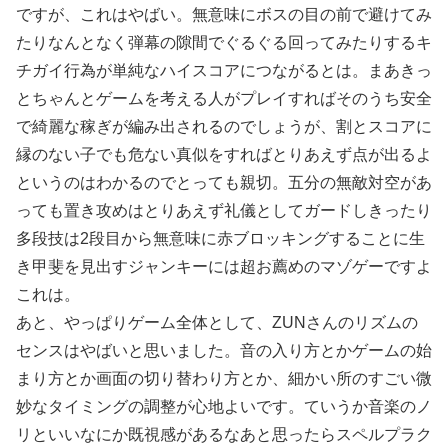
ですが、これはやばい。無意味にボスの目の前で避けてみ
たりなんとなく弾幕の隙間でぐるぐる回ってみたりするキ
チガイ行為が単純なハイスコアにつながるとは。まあきっ
とちゃんとゲームを考える人がプレイすればそのうち安全
で綺麗な稼ぎが編み出されるのでしょうが、割とスコアに
縁のない子でも危ない真似をすればとりあえず点が出るよ
というのはわかるのでとっても親切。五分の無敵対空があ
っても置き攻めはとりあえず礼儀としてガードしきったり
多段技は2段目から無意味に赤ブロッキングすることに生
き甲斐を見出すジャンキーには超お薦めのマゾゲーですよ
これは。
あと、やっぱりゲーム全体として、ZUNさんのリズムの
センスはやばいと思いました。音の入り方とかゲームの始
まり方とか画面の切り替わり方とか、細かい所のすごい微
妙なタイミングの調整が心地よいです。ていうか音楽のノ
リといいなにか既視感があるなあと思ったらスペルプラク