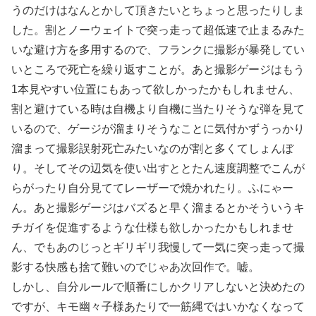
うのだけはなんとかして頂きたいとちょっと思ったりしま
した。割とノーウェイトで突っ走って超低速で止まるみた
いな避け方を多用するので、フランクに撮影が暴発してい
いところで死亡を繰り返すことが。あと撮影ゲージはもう
1本見やすい位置にもあって欲しかったかもしれません、
割と避けている時は自機より自機に当たりそうな弾を見て
いるので、ゲージが溜まりそうなことに気付かずうっかり
溜まって撮影誤射死亡みたいなのが割と多くてしょんぼ
り。そしてその辺気を使い出すととたん速度調整でこんが
らがったり自分見ててレーザーで焼かれたり。ふにゃー
ん。あと撮影ゲージはバズると早く溜まるとかそういうキ
チガイを促進するような仕様も欲しかったかもしれませ
ん、でもあのじっとギリギリ我慢して一気に突っ走って撮
影する快感も捨て難いのでじゃあ次回作で。嘘。
しかし、自分ルールで順番にしかクリアしないと決めたの
ですが、キモ幽々子様あたりで一筋縄ではいかなくなって