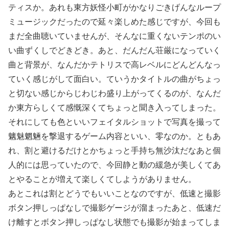
ティスか。あれも東方妖怪小町がかなりごきげんなループ
ミュージックだったので延々楽しめた感じですが、今回も
まだ全曲聴いていませんが、そんなに重くないテンポのい
い曲ずくしでどきどき。あと、だんだん荘厳になっていく
曲と背景が、なんだかテトリスで高レベルにどんどんなっ
ていく感じがして面白い。ていうかタイトルの曲がちょっ
と切ない感じからじわじわ盛り上がってくるのが、なんだ
か東方らしくて感慨深くてちょっと聞き入ってしまった。
それにしても色といいフェイタルショットで写真を撮って
魑魅魍魎を撃退するゲーム内容といい、零なのか。ともあ
れ、割と避けるだけとかちょっと手持ち無沙汰だなあと個
人的には思っていたので、今回静と動の緩急が美しくてあ
とやることが増えて楽しくてしようがありません。
あとこれは割とどうでもいいことなのですが、低速と撮影
ボタン押しっぱなしで撮影ゲージが溜まったあと、低速だ
け離すとボタン押しっぱなし状態でも撮影が始まってしま