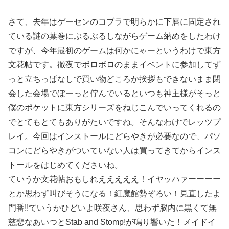
さて、去年はゲーセンのコブラで明らかに下唇に固定され
ている謎の葉巻にぶるぶるしながらゲーム納めをしたわけ
ですが、今年最初のゲームは何かにゃーというわけで東方
文花帖です。徹夜でボロボロのままイベントに参加してず
っと立ちっぱなしで買い物どころか挨拶もできないまま閉
会した会場でぼーっと佇んでいるといつも神主様がそっと
僕のポケットに東方シリーズをねじこんでいってくれるの
でとてもとてもありがたいですね。そんなわけでレッツプ
レイ。今回はインストールにどらやきが必要なので、パソ
コンにどらやきがついていない人は買ってきてからインス
トールをはじめてくださいね。
ていうか文花帖おもしれえええええ！イヤッハァーーーー
とか思わず叫びそうになる！紅魔館勢ぞろい！見直したよ
門番!!ていうかひどいよ咲夜さん、思わず脳内に黒くて無
慈悲なあいつとStab and Stomp!が鳴り響いた！メイドイ