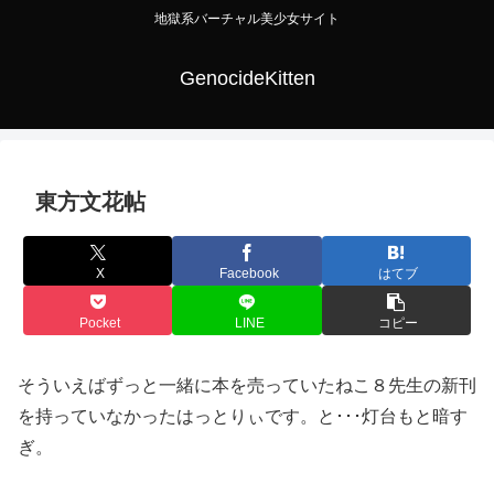
地獄系バーチャル美少女サイト
GenocideKitten
東方文花帖
X
Facebook
はてブ
Pocket
LINE
コピー
そういえばずっと一緒に本を売っていたねこ８先生の新刊
を持っていなかったはっとりぃです。と･･･灯台もと暗す
ぎ。