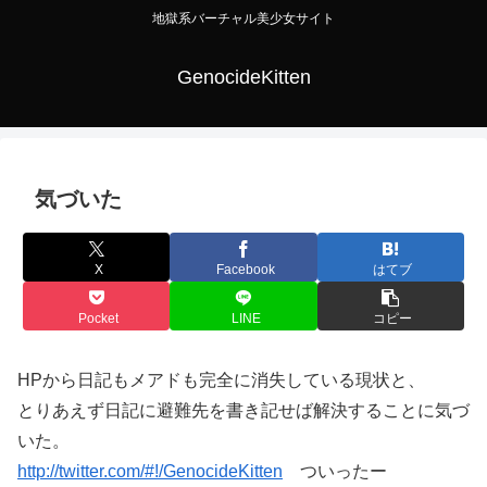
地獄系バーチャル美少女サイト
GenocideKitten
気づいた
X
Facebook
はてブ
Pocket
LINE
コピー
HPから日記もメアドも完全に消失している現状と、
とりあえず日記に避難先を書き記せば解決することに気づ
いた。
http://twitter.com/#!/GenocideKitten
ついったー