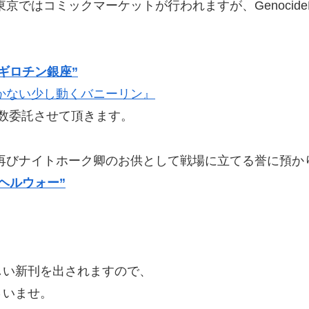
京ではコミックマーケットが行われますが、Genocide
“ギロチン銀座”
かない少し動くバニーリン』
少数委託させて頂きます。
再びナイトホーク卿のお供として戦場に立てる誉に預か
“ヘルウォー”
しい新刊を出されますので、
さいませ。