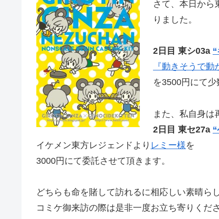
さて、本日から東
りました。
2日目 東シ03a
『動きそうで動
を3500円にて
また、私自身は
2日目 東セ27a
イケメン東方レジェンドより
レミー様
を
3000円にて委託させて頂きます。
どちらも命を賭して訪れるに相応しい素晴ら
コミケ御来訪の際は是非一度お立ち寄りくだ