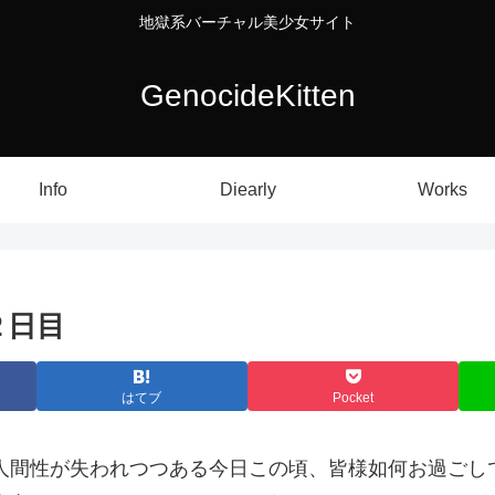
地獄系バーチャル美少女サイト
GenocideKitten
Info
Diearly
Works
２日目
はてブ
Pocket
人間性が失われつつある今日この頃、皆様如何お過ごし