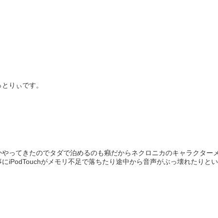
っとりぃです。
かやってきたのでタダで泊めるのも癪だからネクロニカのキャラクターメ
iPodTouchがメモリ不足で落ちたり途中から音声がぶっ壊れたりとい.