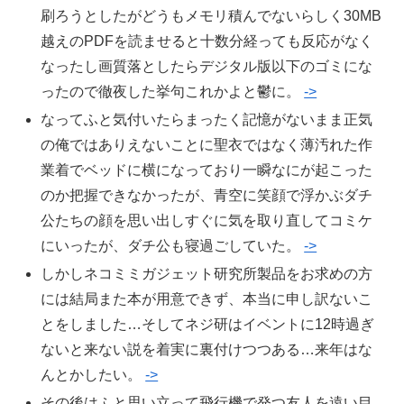
刷ろうとしたがどうもメモリ積んでないらしく30MB
越えのPDFを読ませると十数分経っても反応がなく
なったし画質落としたらデジタル版以下のゴミにな
ったので徹夜した挙句これかよと鬱に。
->
なってふと気付いたらまったく記憶がないまま正気
の俺ではありえないことに聖衣ではなく薄汚れた作
業着でベッドに横になっており一瞬なにが起こった
のか把握できなかったが、青空に笑顔で浮かぶダチ
公たちの顔を思い出しすぐに気を取り直してコミケ
にいったが、ダチ公も寝過ごしていた。
->
しかしネコミミガジェット研究所製品をお求めの方
には結局また本が用意できず、本当に申し訳ないこ
とをしました…そしてネジ研はイベントに12時過ぎ
ないと来ない説を着実に裏付けつつある…来年はな
んとかしたい。
->
その後はふと思い立って飛行機で発つ友人を遠い目