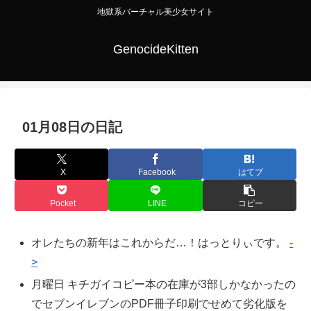
地獄系バーチャル美少女サイト
GenocideKitten
01月08日の日記
X
Facebook
はてブ
Pocket
LINE
コピー
オレたちの新年はこれからだ…！はっとりぃです。
-
>
月曜日 キチガイコピー本の在庫が3部しかなかったの
でセブンイレブンのPDF冊子印刷でせめて劣化版を