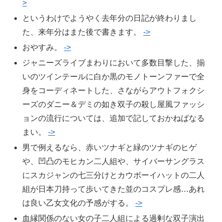
>
というわけでようやく去年分の日記が終わりまし
た、来年分はまた後で書きます。
->
おやすみ。
->
ジャニーズライブまわりにおいて多数目撃した、揃
いのツインテールに白か黒のモノトーンファーで全
身をコーディネートした、さながらアウトフォクシ
ーズのダニー＆デミの如き双子の殺し屋風ファッシ
ョンの流行については、追加で記しておかねばなる
まい。
->
男で例えるなら、赤いツナギと緑のツナギのヒゲ
や、凹凸のモヒカン二人組や、サイバーサングラス
にスカジャンの七三分けとカウボーイハットの二人
組が日本刀持って歩いてきた並のコスプレ感…あれ
は良い乙女文化の予感がする。
->
血縁関係のない女の子二人組による過剰な双子演出