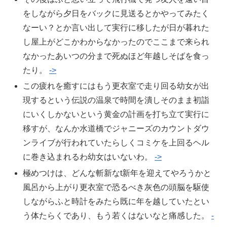
をしながら夕日をバックに見送るとかやってみたく
なーい？とか言い出して実行に移したが日が暮れた
し屋上がどこかわからなかったのでここまで来られ
なかったあいつの分まで死ぬほど年越しそばを食っ
たり。
->
この疲れを癒すにはもう更衣室で走り回る幼女が出
現するという伝説の温泉で時間を潰しそのまま初詣
にいくしかないという黄金の計画を打ち立て実行に
移すが、なんか水道橋でジャニーズのカウントダウ
ンライブが行われていたらしくコミケを上回るヘル
に巻き込まれるわ幼女はいないわ。
->
極めつけは、どんな斬新なt新年を迎えてやろうかと
風呂から上がり更衣室で恐るべき灰色の頭脳を駆使
しながらふと時計をみたら既に年を越していたとい
う体たらくであり、もう若くはないなと痛感した。
-