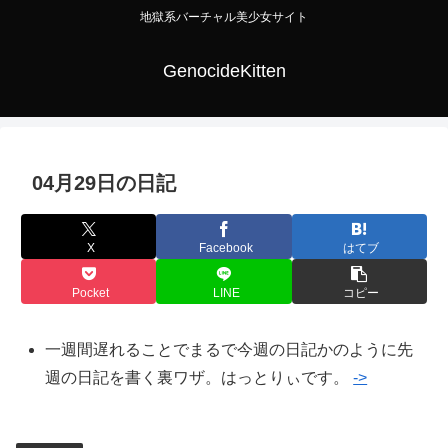
地獄系バーチャル美少女サイト
GenocideKitten
04月29日の日記
X
Facebook
はてブ
Pocket
LINE
コピー
一週間遅れることでまるで今週の日記かのように先
週の日記を書く裏ワザ。はっとりぃです。
->