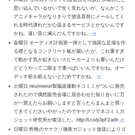
思い込んでいるせいで全く見れないが、なんかこう
アニメキャラがなりきりで放送直前にメールしてく
れる時代遅れだが心温まるサービスとかないんです
かね。遠い昔に滅んだんですかね。
->
金曜日 オーディオ計画第一弾として強固な足場を作
る礎となるコンクリート板が届いたが、これ重すぎ
て動かす気が起きないスピーカーよりも重いんだけ
どどうやって二階まで運べばいいんですかね。オー
ディオ筋を鍛えないとだめですかね。
->
土曜日 neurowear製脳波連動ネコミミがついに発売
されたので偶然販売会場に居合わせた知り合いに万
が一買えたらお願いしますと言ったらまんまと買っ
てきてくださいやがったのでヤケクソでネコミミガ
ジェット研究所が復活した。http://t.co/p3pF2adh
->
日曜日 昨晩のヤケクソ徹夜ガジェット放送によりゴ