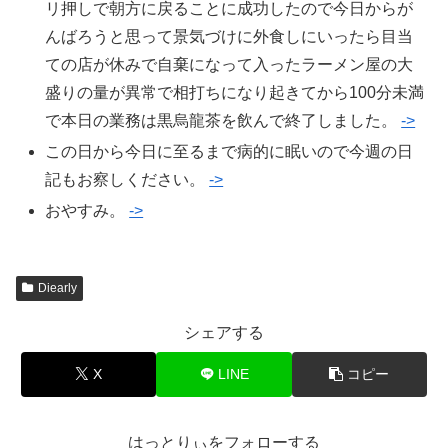
リ押しで朝方に戻ることに成功したので今日からが
んばろうと思って景気づけに外食しにいったら目当
ての店が休みで自棄になって入ったラーメン屋の大
盛りの量が異常で相打ちになり起きてから100分未満
で本日の業務は黒烏龍茶を飲んで終了しました。
->
この日から今日に至るまで病的に眠いので今週の日
記もお察しください。
->
おやすみ。
->
Diearly
シェアする
X
LINE
コピー
はっとりぃをフォローする