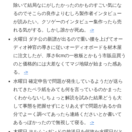
除いて結局なにがしたかったのかものすごい気にな
るのでそこらの良作よりむしろ製作者インタビュー
が読みたい。クソゲーのインタビュー集作ったら売
れる気がする。しかし誰かが死ぬ。
->
火曜日 ダチ公の新譜が出るので重い腰を上げてオー
ディオ神官の導きに従いオーディオボードを材木屋
に注文したが、厚さ6cmの一枚板とかもう市販品買う
のと価格的には大差なくてマジ地獄が始まった感あ
る。
->
水曜日 確定申告で問題が発生しているようだが送ら
れてきたペラ紙をみても何を言っているのかまった
くわからないしちょっと解読を試みた結果どうも大
して事態を把握せずにとりあえずで問題があるか自
分でよーく調べてあったら連絡くださいとか書いて
あるっぽかったので無視して寝る。
->
木曜日 ヨルムンガンドの放送日を何故か水曜日だと