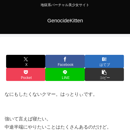
地獄系バーチャル美少女サイト
GenocideKitten
X
Facebook
はてブ
Pocket
LINE
コピー
なにもしたくないクマー。はっとりぃです。
強いて言えば寝たい。
中途半端にやりたいことはたくさんあるのだけど。