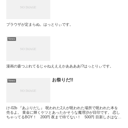
ブラウザが定まらぬ。はっとりぃです。
News
漫画の森つぶれてるじゃねえええかああああ!?はっとりぃです。
お祭りだ!!
News
け-02b 『あぶりだし』 呪われた2人が呪われた場所で呪われた本を
売るよ。 黄金に輝くケツとあったかそうな魔理沙が目印です。 恋し
ちゃってるBOY！ 200円 夜まで待てない！ 500円 目新しさはない
けど、目を背けたくなる地獄はあるよ。