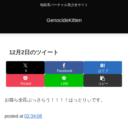
地獄系バーチャル美少女サイト
GenocideKitten
12月2日のツイート
X
Facebook
はてブ
Pocket
LINE
コピー
お猫ら全匹ぶっさらう！！！！はっとりぃです。
posted at
02:34:08