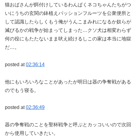
猫おばさんが餌付けしているわんぱくネコちゃんたちがつ
いにうちの玄関の鉢植えパッションフルーツを公衆便所と
して認識したらしくもう俺がうんこまみれになるか奴らが
滅びるかの戦争が始まってしまった…クソ犬は相変わらず
何の役にもたたないまま吠え続けるしこの家は本当に地獄
だ…。
posted at
02:36:14
他にもいろいろなことがあったが明日は器の争奪戦がある
のでもう寝る。
posted at
02:36:49
器の争奪戦のことを聖杯戦争と呼ぶとカッコいいので次回
から使用していきたい。