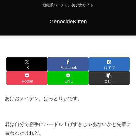
地獄系バーチャル美少女サイト
GenocideKitten
X
Facebook
はてブ
Pocket
LINE
コピー
あけおメイデン。はっとりぃです。
君は自分で勝手にハードル上げすぎじゃあないかと先輩に
言われたけれど。