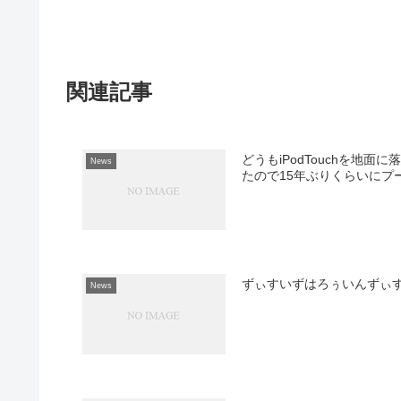
関連記事
どうもiPodTouchを
News
たので15年ぶりくらいにプ
ずぃすいずはろぅいんずぃ
News