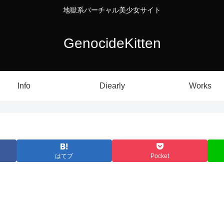
地獄系バーチャル美少女サイト
GenocideKitten
Info
Diearly
Works
はてブ
Pocket