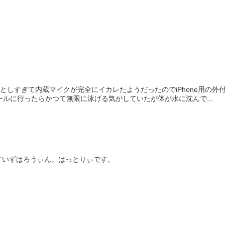
地面に落としすぎて内蔵マイクが完全にイカレたようだったのでiPhone用
ールに行ったらかつて無限に泳げる気がしていたが体が水に沈んで...
すいずはろうぃん。はっとりぃです。