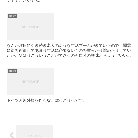
ンです。おやすみ。
News
なんか昨日に引き続き老人のような生活ブームがきていたので、闇雲
に街を徘徊してあまり生活に必要ないものを買ったり眺めたりしてい
たが、やはりこういうことができるのも自分の興味とちょうどいい距
離にある物が適度な間隔で街に散らばっている中野だからこ...
News
ドイツ人以外物を作るな。はっとりぃです。