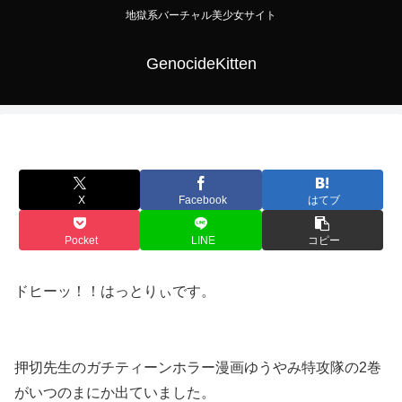
地獄系バーチャル美少女サイト
GenocideKitten
X
Facebook
はてブ
Pocket
LINE
コピー
ドヒーッ！！はっとりぃです。
押切先生のガチティーンホラー漫画ゆうやみ特攻隊の2巻
がいつのまにか出ていました。