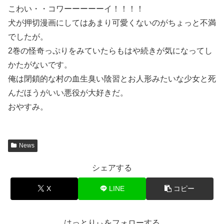
こわい・・コワーーーーーイ！！！！
犬が押切漫画にしてはあまり可愛くないのがちょっと不満
でしたが。
2巻の怪奇っぷりをみていたらもはや続きが気になってし
かたがないです。
俺は閉鎖的な村の血生臭い陰習とお人形みたいな少女と死
んだほうがいい悪役が大好きだ。
おやすみ。
News
シェアする
X
LINE
コピー
はっとりぃをフォローする