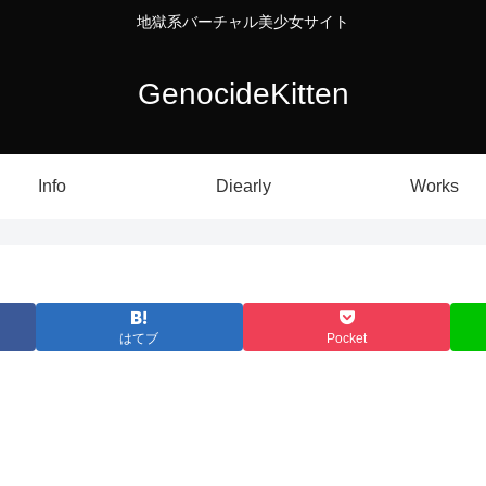
地獄系バーチャル美少女サイト
GenocideKitten
Info
Diearly
Works
はてブ
Pocket