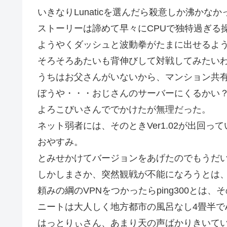
いきなりLunaticを選んだら殺意しか沸か
ストーリーは諦めて早々にCPUで独特過ぎる
ようやくダッシュと波動拳がたまに出せるよ
そろそろあたいも背伸びして対戦してみたい
うちはお父さんがいないから、マンション共
ぼうや・・・おじさんのサーバーにくるかい
よろこびいさんででかけたが無理だった。
ネット弱者には、そのときVer1.02が出回
おやすみ。
とみせかけてバージョンをあげたのでもうだ
しかしまさか、突然観戦が不能になろうとは
頼みの綱のVPNをつかったらping300とは
ニートは大人しく地方都市の風呂なし4畳半で
はっとりぃさん、あまり天の声ばかりきいて