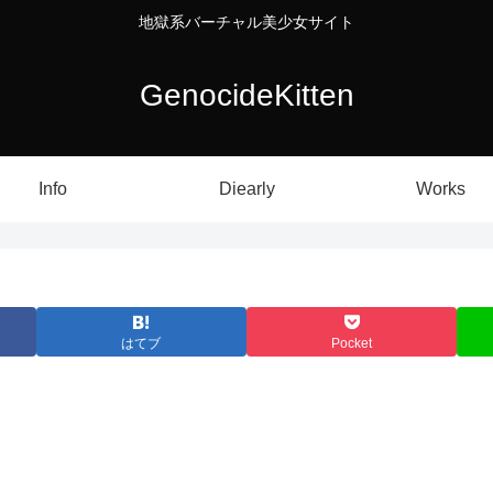
地獄系バーチャル美少女サイト
GenocideKitten
Info
Diearly
Works
はてブ
Pocket