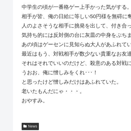
中学生の頃が一番格ゲー上手かった気がする
相手が皆、俺の日給に等しい50円様を無碍に
人のよさそうな相手に挑発を出して、付き合っ
気持ち的には反対側の台に灰皿の中身をぶち
あの頃はゲーセンに見知らぬ大人があふれて
最近はもう、対戦相手が数少ない貴重なお友
それはそれでいいのだけど、殺意のある対戦
うおお、俺に憎しみをくれ･･･！
と思ったけど憎しみだけはあふれていた。
老いたもんだにゃ・・・。
おやすみ。
News