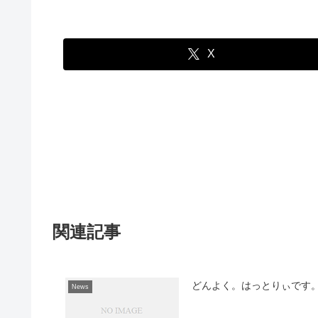
X
関連記事
どんよく。はっとりぃです
News