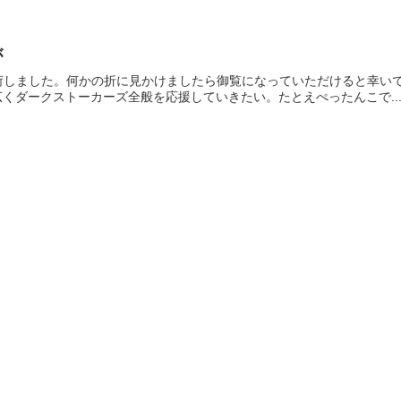
が
荷しました。何かの折に見かけましたら御覧になっていただけると幸いで
nでは、広くダークストーカーズ全般を応援していきたい。たとえぺったんこで..
。