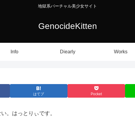
地獄系バーチャル美少女サイト
GenocideKitten
Info
Diearly
Works
はてブ
Pocket
ない。はっとりぃです。