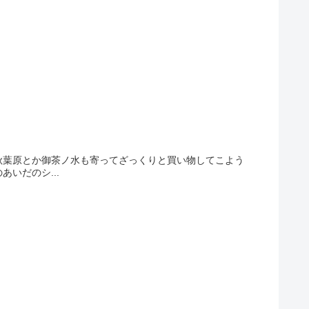
秋葉原とか御茶ノ水も寄ってざっくりと買い物してこよう
いだのシ...