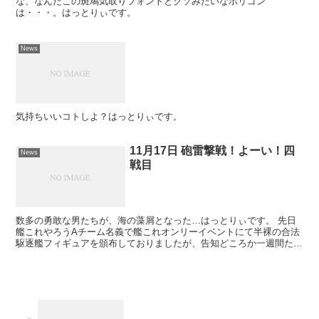
な、なんだこの斑鳩気取りフォントとクソみたいなポリゴン
は・・・。はっとりぃです。
News
気持ちいいコトしよ？はっとりぃです。
11月17日 砲雷撃戦！よーい！四
News
戦目
数多の勇敢な男たちが、海の藻屑となった…はっとりぃです。 先日
艦これやろうAチーム名義で艦これオンリーイベントにて半裸の合法
駆逐艦フィギュアを頒布しておりましたが、告知どころか一週間たっ
てようやく正気を取り戻したので、とりあえず制作途中写真...