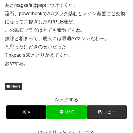
あとmagsafeはpspにつけてくれ。
流石、powerbookでACプラグ踏むとメイン基盤ごと交換
になって荒稼ぎしたAPPLE様だ。
この磁石プラグはとても素敵ですね。
無線と相まって、病人には最適のマシンだわー。
と思ったけどきのせいだった。
Tinkpad s30ととりかえてくれ。
おやすみ。
News
シェアする
X
LINE
コピー
はっとりぃをフォローする