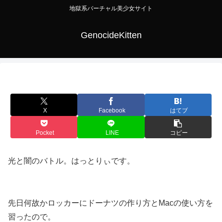
地獄系バーチャル美少女サイト
GenocideKitten
X
Facebook
はてブ
Pocket
LINE
コピー
光と闇のバトル。はっとりぃです。
先日何故かロッカーにドーナツの作り方とMacの使い方を
習ったので。