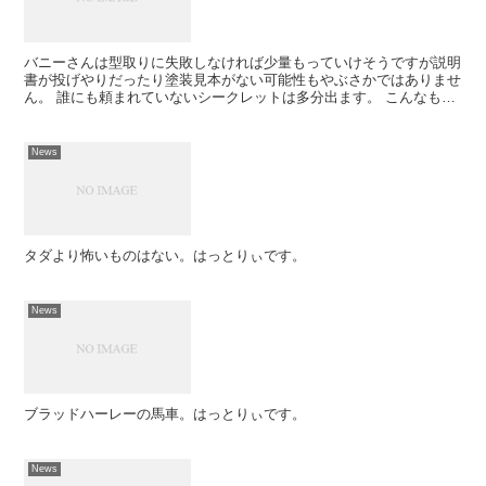
バニーさんは型取りに失敗しなければ少量もっていけそうですが説明
書が投げやりだったり塗装見本がない可能性もやぶさかではありませ
ん。 誰にも頼まれていないシークレットは多分出ます。 こんなもの
のために俺の年末が･･･奴ら、許せん。 あとゲストで...
News
タダより怖いものはない。はっとりぃです。
News
ブラッドハーレーの馬車。はっとりぃです。
News