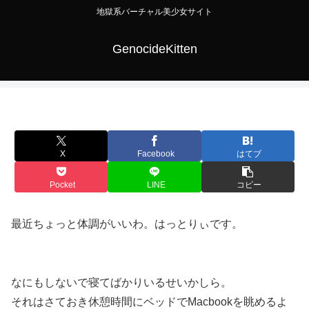
地獄系バーチャル美少女サイト
GenocideKitten
X
Facebook
はてブ
Pocket
LINE
コピー
最近ちょっと体調がいいわ。はっとりぃです。
なにもしないで寝てばかりいるせいかしら。
それはさておき休憩時間にベッドでMacbookを眺めるよ