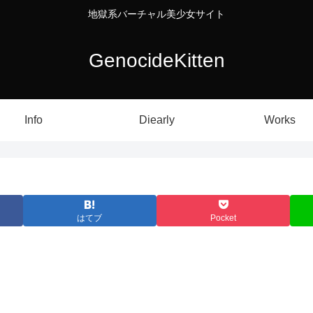
地獄系バーチャル美少女サイト
GenocideKitten
Info
Diearly
Works
はてブ
Pocket