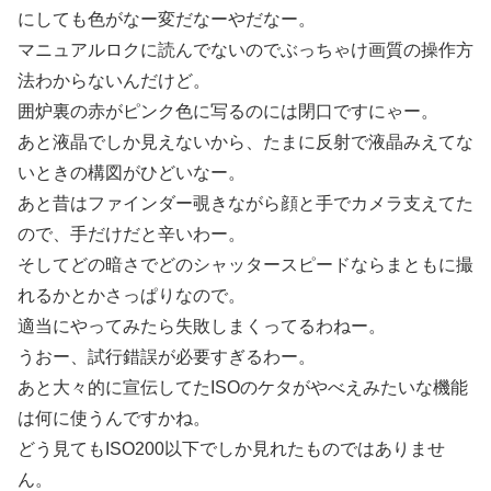
にしても色がなー変だなーやだなー。
マニュアルロクに読んでないのでぶっちゃけ画質の操作方
法わからないんだけど。
囲炉裏の赤がピンク色に写るのには閉口ですにゃー。
あと液晶でしか見えないから、たまに反射で液晶みえてな
いときの構図がひどいなー。
あと昔はファインダー覗きながら顔と手でカメラ支えてた
ので、手だけだと辛いわー。
そしてどの暗さでどのシャッタースピードならまともに撮
れるかとかさっぱりなので。
適当にやってみたら失敗しまくってるわねー。
うおー、試行錯誤が必要すぎるわー。
あと大々的に宣伝してたISOのケタがやべえみたいな機能
は何に使うんですかね。
どう見てもISO200以下でしか見れたものではありませ
ん。