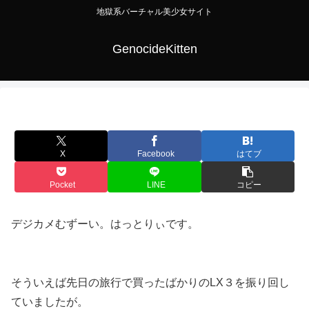
地獄系バーチャル美少女サイト
GenocideKitten
X
Facebook
はてブ
Pocket
LINE
コピー
デジカメむずーい。はっとりぃです。
そういえば先日の旅行で買ったばかりのLX３を振り回し
ていましたが。