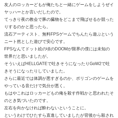
友人のロッカーどもが俺たちと一緒にゲームをしようぜイ
ヤッハーとか言いだしたので。
てっきり夜の教会で豚の臓物をどこまで飛ばせるか競った
りするのかと思ったら。
流石アーティスト、無料FPSゲームでちんたら遊ぶという
ニート然とした遊びで安心です。
FPSなんてドット絵の頃のDOOMが限界の僕には未知の
世界だと思いましたが。
そういえばHELLGATEで吐きそうになったりGoW2で吐
きそうになったりしていました。
さらに最近では体調が悪すぎるのか、ポリゴンのゲームを
やっている音だけで気分が悪く。
もはやこれはロッカーどもの俺を殺す作戦かと思われたそ
のとき気づいたのです。
左右を向かなければ酔わないということに。
というわけでひたすら直進していましたが背後から殺され