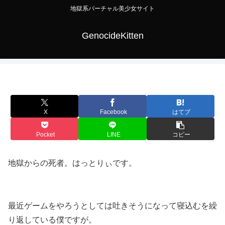
地獄系バーチャル美少女サイト
GenocideKitten
X
Facebook
はてブ
Pocket
LINE
コピー
地獄からの死者。はっとりぃです。
最近ゲームをやろうとしては吐きそうになって寝込むを繰
り返している僕ですが。