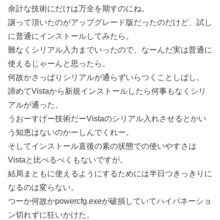
余計な技術にだけは万全を期すのにね。
譲って頂いたのがアップグレード版だったのだけど、試し
に普通にインストールしてみたら。
難なくシリアル入力までいったので、なーんだ実は普通に
使えるじゃーんと思ったら。
何故かさっぱりシリアルが通らずいらつくことしばし。
諦めてVistaから新規インストールしたら何事もなくシリ
アルが通った。
うおーすげー技術だーVistaのシリアル入れさせるとかい
う知恵はないのかーしんでくれー。
そしてインストール直後の素の状態での使いやすさは
Vistaと比べるべくもないですが。
結局まともに使えるようにするためには半日つきっきりに
なるのは変らない。
つーか何故かpowercfg.exeが破損していてハイバネーショ
ン切れずに狂いかけた。