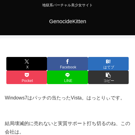
地獄系バーチャル美少女サイト
GenocideKitten
X
Facebook
はてブ
Pocket
LINE
コピー
Windows7はパッチの当たったVista。はっとりぃです。
結局壊滅的に売れないと実質サポート打ち切るのね、この
会社は。