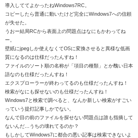
導入しててよかったねWindows7RC。
コピーしたら普通に動いたけど完全にWindows7への信頼
が失せた。
うおー結局RCから表面上の問題点はなにもかわってね
ー。
壁紙にjpegしか使えなくてOSに変換させると異様な低画
質になるのは仕様だったんすね！
ファイルのソート順の名称が「項目の種類」とか醜い日本
語なのも仕様だったんすね！
エクスプローラーが終わってるのも仕様だったんすね！
検索がなにも探せないのも仕様だったんすね！
Windows7と検索で調べると、なんか新しい検索がすごい
っていう提灯記事しかでない。
なんで目の前のファイルを探せない問題点は誰も指摘して
ないんだ…うちの壊れてるのか？
もしかしてWindows7に都合の悪い記事は検索できないよ