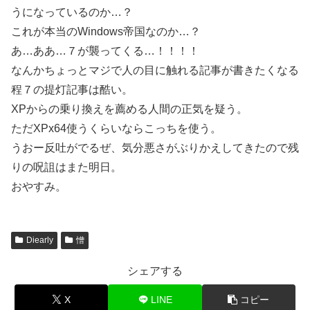
うになっているのか…？
これが本当のWindows帝国なのか…？
あ…ああ…７が襲ってくる…！！！！
なんかちょっとマジで人の目に触れる記事が書きたくなる
程７の提灯記事は酷い。
XPからの乗り換えを薦める人間の正気を疑う。
ただXPx64使うくらいならこっちを使う。
うおー反吐がでるぜ、気分悪さがぶりかえしてきたので残
りの呪詛はまた明日。
おやすみ。
Diearly
憎
シェアする
X
LINE
コピー