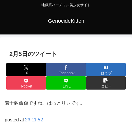
地獄系バーチャル美少女サイト
GenocideKitten
2月5日のツイート
X
Facebook
はてブ
Pocket
LINE
コピー
若干致命傷ですね。はっとりぃです。
posted at
23:11:52