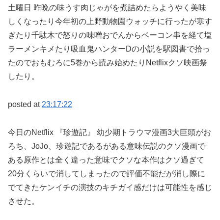
土曜日 昨晩の味うす肉じゃがを煮詰めたらようやく美味
しくなったり今年初の上野動物園ウォッチに行ったが寒す
ぎたり千駄木で怒りの味噌おでんからベーコン串を経て塩
ラーメンキメたり吸血鬼ハンターDの小説を駅図書で拾っ
たのでおもむろに5巻から読み始めたりNetflixクソ映画祭
したり。
posted at
23:17:22
今日のNetflix 『珍遊記』 幼少期トラウマ漫画3大巨頭がお
ろち、JoJo、珍遊記であるがある意味伝説のクソ漫画で
ある原作とは全く違った意味でクソな本作はクソ過ぎて
20分くらいで消してしまったので評価不能だが消し際に
でてきたケンイチの演技のキチガイ感だけは可能性を感じ
させた。