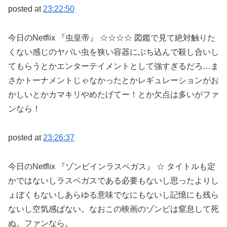
posted at
23:22:50
今日のNetflix 『虫皇帝』 ☆☆☆☆ 図鑑で見て絶対触りた
くない感じのヤバい虫を狭い容器にぶち込んで殺し合いし
てもらうとかエンターテイメントとして強すぎるだろ…ま
さかトーナメントじゃなかったとかレギュレーションがお
かしいとかカマキリやめたげてー！とか欠点は多いがファ
ンなら！
posted at
23:26:37
今日のNetflix 『ゾンビインラスベガス』 ☆ タイトルも定
かではないしラスベガスである必要もないし思ったよりし
ょぼくもないしあらゆる意味でなにもないし記憶にも残ら
ないし空気感ぱない。なおこの映画のゾンビは窒息して死
ぬ。ファンなら。