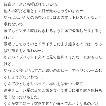
録音ブースとも呼ばれているね。
他人の家だと割とすぐ目が覚めちゃうのよねー。
やっぱふかふかの毛布とぽよぽよのマットレスじゃないと
眠れないわ。
家でもピンチの時は起きれるように床で仮眠したりするけ
れど。
寝過ごしちゃうのとイライラしたまま起きるのでは、やっ
ぱり前者をとるわねー。
あとパイプベッドも久々に見て便利そうだなーとおもった
けど。
やっぱり寝心地はすごい悪いのよねー、でもワンルームじ
ゃしょうがないわねー。
なんてひとしきりベッドに思いをはせつつ帰宅。
途中チェーン系の店でご飯を食べて昨日に引き続き気持ち
悪くなったりもした。
なんか数年に一度突然牛丼とか食べてみたくなるのだけ