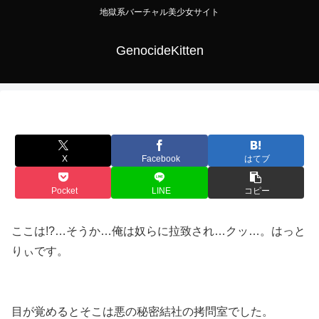
地獄系バーチャル美少女サイト
GenocideKitten
X
Facebook
はてブ
Pocket
LINE
コピー
ここは!?…そうか…俺は奴らに拉致され…クッ…。はっと
りぃです。
目が覚めるとそこは悪の秘密結社の拷問室でした。