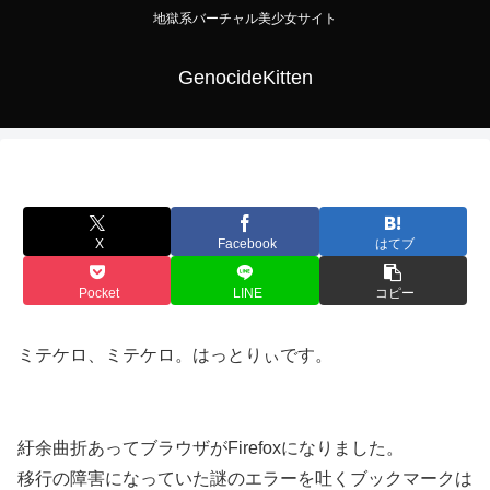
地獄系バーチャル美少女サイト
GenocideKitten
X
Facebook
はてブ
Pocket
LINE
コピー
ミテケロ、ミテケロ。はっとりぃです。
紆余曲折あってブラウザがFirefoxになりました。
移行の障害になっていた謎のエラーを吐くブックマークは