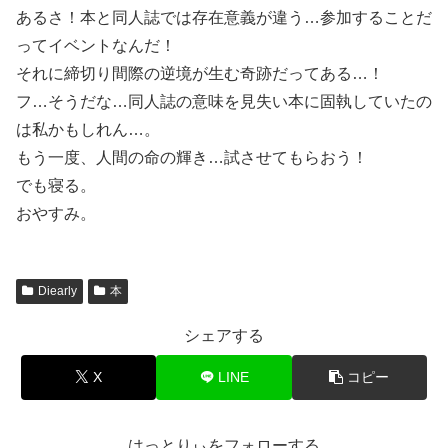
あるさ！本と同人誌では存在意義が違う…参加することだ
ってイベントなんだ！
それに締切り間際の逆境が生む奇跡だってある…！
フ…そうだな…同人誌の意味を見失い本に固執していたの
は私かもしれん…。
もう一度、人間の命の輝き…試させてもらおう！
でも寝る。
おやすみ。
Diearly
本
シェアする
X
LINE
コピー
はっとりぃをフォローする