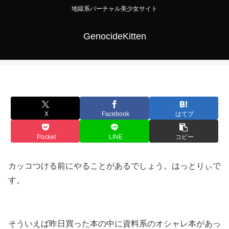
地獄系バーチャル美少女サイト
GenocideKitten
X
Facebook
はてブ
Pocket
LINE
コピー
カッコつける前にやることがあるでしょう。はっとりぃで
す。
そういえば昨日買った本の中に資料系のオシャレ本があっ