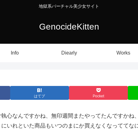
地獄系バーチャル美少女サイト
GenocideKitten
Info
Diearly
Works
はてブ
Pocket
ご執心なんですかね、無印週間またやってたんですかね
トにいれといた商品もいつのまにか買えなくなっててな