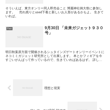
そういえば、東方オンリー同人即売会こと 博麗神社例大祭に参加し
ます。 売れ残りとused下着と新しいお人形があるかもよ。 生きて
いれば。
9月30日 「未来ガジェット９３０
Past
号」
明日秋葉原方面で開催されるシュタインズゲートオンリーイベントに
ネコミミガジェット研究所として出展します。 本とかフィギアを今
すごいがんばって作っているので、生きていればあるはず。 詳しく
はネコミミガジェット研究所をご参照下さい。
理想と現実