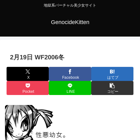
地獄系バーチャル美少女サイト
GenocideKitten
2月19日 WF2006冬
X
Facebook
はてブ
Pocket
LINE
コピー