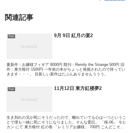
関連記事
9月 9日 紅月の宴2
Past
夏新作：お嬢様フィギア 8000円 既刊：Remily the Strange 500円 旧
作：東方根付 1500円 一年前の本がちょっと発掘されたので持ってい
きます・・・。 目新しい新作はたぶんありませんううう。
11月12日 東方紅楼夢2
Past
生き別れの兄が死にそうだったので、離れていても心は一つというこ
とで僕も一緒に死にそうになりました。そんな委託。 「桜-06」 モヒ
カン にて 東方根付 紅の巻 「レミリアお嬢様」 700円 こんどこそ付
けて歩けるよ。色は心の筆で塗ろう。 占...