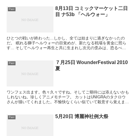
8月13日 コミックマーケット二日
Past
目 ナ53b 「ヘルウォー」
ひとつの戦いが終わった...しかし、全ては始まりに過ぎなかったの
だ。 眠れる獅子ヘルウォーの目覚めが、新たなる戦場を黄金に照ら
す... そしてヘルウォー再生と共に生まれし次元の歪みは、恐るべき
頒布物に 加えてさらなる恐怖を生み出した...。...
７月25日 WounderFestival 2010
Past
夏
ワンフェス出ます。色々久々ですね。そしてご期待には添えないかも
しれないね。珍しくアニメモチーフ。 カットはUNIGRAのタクロウ
さんが描いてくれました。不愉快なくらい似ていて殺意すら覚えます
ね。 あと掲示板が完全放置ですいませんでした。いま...
5月20日 博麗神社例大祭
Past