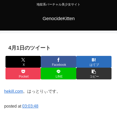
地獄系バーチャル美少女サイト
GenocideKitten
4月1日のツイート
X
Facebook
はてブ
Pocket
LINE
コピー
hekill.com
。はっとりぃです。
posted at
03:03:48