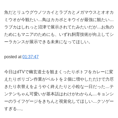
魚だとリュウグウノツカイとラブカとメガマウスとオオカ
ミウオが今観たい…鳥はカカポとキウイが最強に観たい…
ラブカはしれっと沼津で展示されてたみたいだが…お魚の
ためにもマニアのためにも、いずれ飼育技術が向上してシ
ーラカンスが展示できる未来になってほしい。
posted at
01:37:47
今日はdTVで幽玄道士を観まくったりポトフをカレーに変
えたりポリゴン作業がベルトを２個に増やしただけで力尽
きたり衣替えをようやく終えたりと小粒な一日だった…テ
ンテンちゃん可愛いが基本話はわけがわからん…キョンシ
ーのライフゲージをきちんと視覚化してほしい…クソゲー
すぎる…。