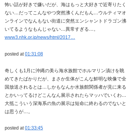
怖い話が好きで嫌いだが、海はもっと大好きで近寄りたく
ない…だってこんなやつ突然沸くんだもん…ウルティマオ
ンラインでなんもない街道に突然エンシャントドラゴン沸
いてるようなもんじゃない…異常すぎる…。
www3.nhk.or.jp/news/html/2017…
posted at
01:31:08
奇しくも1月に沖縄の美ら海水族館でホルマリン漬けを眺
めてきたばかりだが、まさか生体がこんな鮮明な映像で全
国放送されるとは…しかもなんか水族館関係者が見に来る
とかいってるけどこんなん展示されたらマッハでいくわ…
大抵こういう深海系の魚の展示は短命に終わるのでないと
は思うが…。
posted at
01:33:45