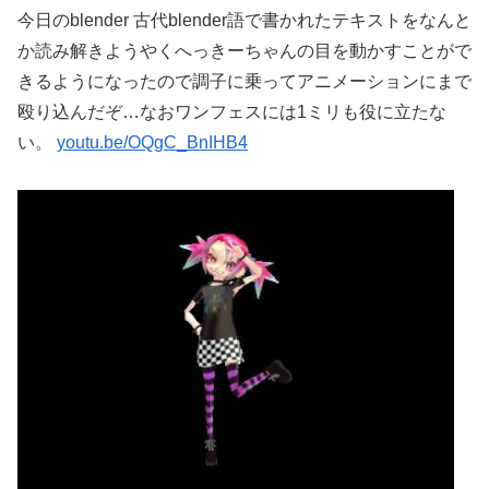
今日のblender 古代blender語で書かれたテキストをなんと
か読み解きようやくへっきーちゃんの目を動かすことがで
きるようになったので調子に乗ってアニメーションにまで
殴り込んだぞ…なおワンフェスには1ミリも役に立たな
い。
youtu.be/OQgC_BnIHB4