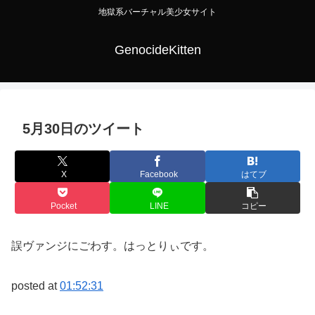
地獄系バーチャル美少女サイト
GenocideKitten
5月30日のツイート
X
Facebook
はてブ
Pocket
LINE
コピー
誤ヴァンジにごわす。はっとりぃです。
posted at
01:52:31