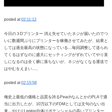
posted at
02:11:12
今日の３Dプリンター 消え失せていたネジが届いたのでつ
いに数週間ぶりにプリンターを稼働させてみたが、結果と
しては過去最高の状態になっている…毎回調整して送られ
てくるはずなのに盛大にセッティングがずれていてやり直
しになるのは全く腑に落ちないが、ネジがなくなる運送で
はやむをえまい…。
posted at
02:15:58
俺史上最低の価格と品質を誇るPeachなんとかのPLAで適
当に出力したが、10万以下のFDMとしては文句のない出
来…やはりLepton自体はポテンシャルの高いプリンター