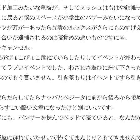
ズド加工みたいな亀裂が。そしてメッシュはもはや鎖帷
スに戻ると僕のスペースが小学生のバザーみたいになっ
ンツが万が一あったら兄貴のルックスがさらにものすげ
り合いが逮捕されるのは寝覚めの悪いものですにゃ。
ーキャンセル。
様がぴょこぴょこ跳ねていらしたりしてイベントが終わ
くてラブいイベントでした、わざわざ遊びに来て下さっ
るのでもう言いません。引き篭もりはイベントですら引
だらだらしてたらナッパとベジータに前から後ろから陵
らすごい酷い文章になったけど別にいいです。
床にも。パンサーを挟んでベッドで寝ていると、なんだ
部屋に群れていたせいで怖くてまんじりともできません