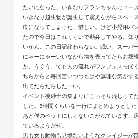
たいになった。いきなりフランちゃんにユー
いきなり超生物が誕生して震えながらスペー
巾になってしまった、惜しい。けど小児用パ
たので今日はこれくらいで勘弁してやる。知
いかん、この日記終わらない。眠い。スーパ
にゃーにゃーいいながら物を売ってたらお嬢
た、うぐう。でも人の流れがワンフェスっぽ
ちらからと毎回言いつつもはや無理な気がす
出てだらだらしたーい。
イベント後紳士の集まりにこっそり混じって
した。6時間くらいを一行にまとめようとした
あと僕のベッドにしらないこがねています。
ているようだぜ。
男も女も動物も見境ないようなクレイジーが