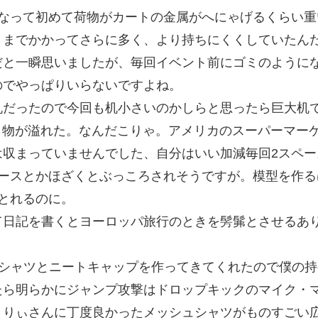
になって初めて荷物がカートの金属がへにゃげるくらい
リまでかかってさらに多く、より持ちにくくしていたん
だと一瞬思いましたが、毎回イベント前にゴミのように
のでやっぱりいらないですよね。
机だったので今回も机小さいのかしらと思ったら巨大机
ら物が溢れた。なんだこりゃ。アメリカのスーパーマー
は収まっていませんでした、自分はいい加減毎回2スペ
ペースとかほざくとぶっころされそうですが。模型を作
とれるのに。
て日記を書くとヨーロッパ旅行のときを髣髴とさせるあ
シャツとニートキャップを作ってきてくれたので僕の持
たら明らかにジャンプ攻撃はドロップキックのマイク・
とりぃさんに丁度良かったメッシュシャツがものすごい