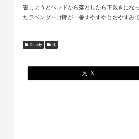
害しようとベッドから落としたら下敷きにな
たラベンダー野郎が一番すやすやとおやすみ
Diearly
死
X