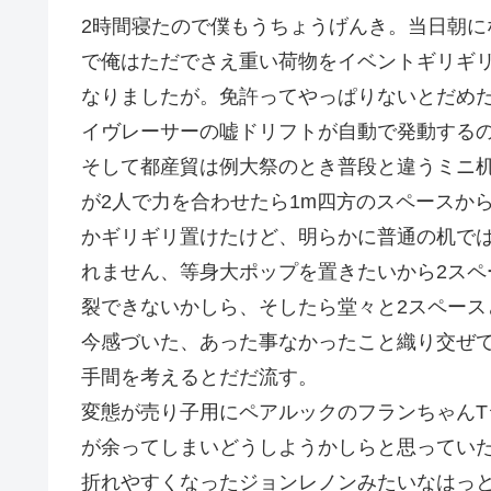
2時間寝たので僕もうちょうげんき。当日朝
で俺はただでさえ重い荷物をイベントギリギ
なりましたが。免許ってやっぱりないとだめ
イヴレーサーの嘘ドリフトが自動で発動する
そして都産貿は例大祭のとき普段と違うミニ
が2人で力を合わせたら1m四方のスペースか
かギリギリ置けたけど、明らかに普通の机で
れません、等身大ポップを置きたいから2ス
裂できないかしら、そしたら堂々と2スペース
今感づいた、あった事なかったこと織り交ぜ
手間を考えるとだだ流す。
変態が売り子用にペアルックのフランちゃんT
が余ってしまいどうしようかしらと思ってい
折れやすくなったジョンレノンみたいなはっ