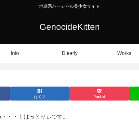
地獄系バーチャル美少女サイト
GenocideKitten
Info
Diearly
Works
はてブ
Pocket
わ・・・！はっとりぃです。