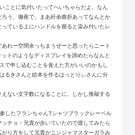
重いことに気付いたってへいちゃらだよ。なん
だろう、徹夜で。まあ紆余曲折あってなんとか
なっている上にハンドルを握ると染み付いたレ
であれー空間余っちまうぜーと思ったらニート
ケットのようなディスプレイを諦めたらなんと
ースで申し込むことを覚えた方がいいのかもし
るはるきさんと絵本を作るはっとりぃさんに分
りえない文字数になることに。しかし推敲する
参したフランちゃんTシャツブラックレーベル
マッチョ・兄貴が歩いていたので渡してみたら
広がり方をして兄貴がニンジャマスターガラみ