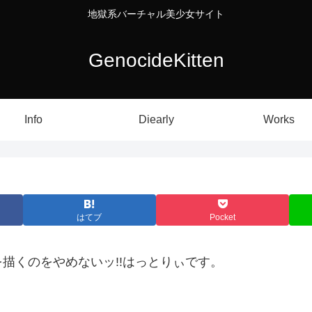
地獄系バーチャル美少女サイト
GenocideKitten
Info
Diearly
Works
はてブ
Pocket
描くのをやめないッ!!はっとりぃです。