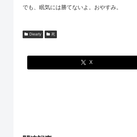
でも、眠気には勝てないよ。おやすみ。
Diearly
死
X