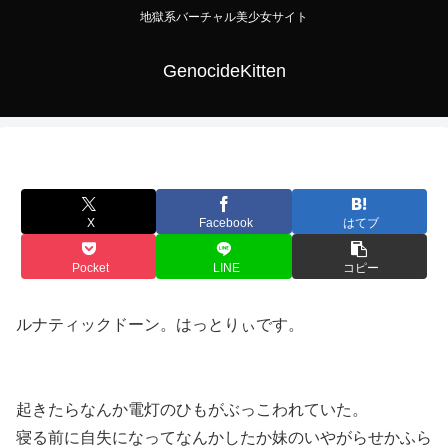
地獄系バーチャル美少女サイト
GenocideKitten
X
Facebook
はてブ
Pocket
LINE
コピー
ルナティックドーン。はっとりぃです。
起きたらなんか電灯のひもがぶっこわれていた。
寝る前に自失になってなんかしたか妹のいやがらせかふら