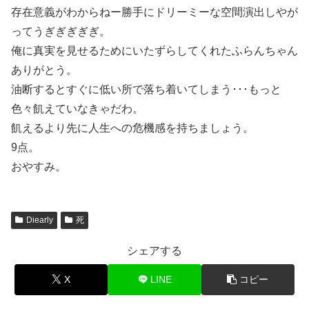
存在意義がわからねー勝手にドリーミーな空間演出しやが
ってうぎぎぎぎぎ。
俺に真実を見せるためにいたずらしてくれたふらんちゃん
ありがとう。
油断するとすぐに低い所で落ち着いてしまう･･･もっと
色々飢えていなきゃだわ。
飢えるより先に人生への危機感を持ちましょう。
9点。
おやすみ。
Diearly
死
シェアする
X
LINE
コピー