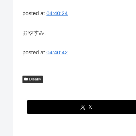
posted at
04:40:24
おやすみ。
posted at
04:40:42
Diearly
X