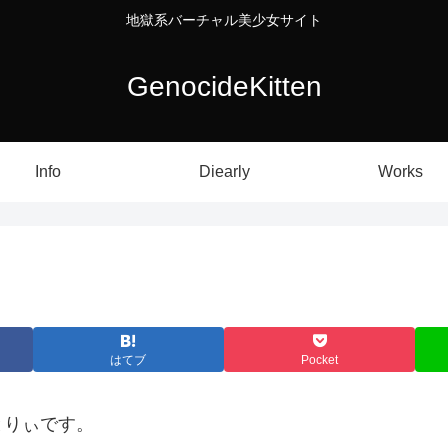
地獄系バーチャル美少女サイト
GenocideKitten
Info
Diearly
Works
はてブ
Pocket
とりぃです。