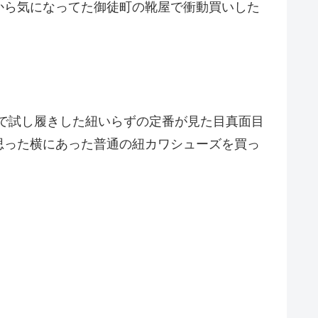
から気になってた御徒町の靴屋で衝動買いした
veで試し履きした紐いらずの定番が見た目真面目
思った横にあった普通の紐カワシューズを買っ