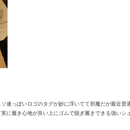
しソ連っぽいロゴのタグが妙に浮いてて邪魔だが最近普
て実に履き心地が良い上にゴムで脱ぎ履きできる強いシ