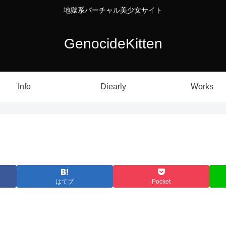
地獄系バーチャル美少女サイト
GenocideKitten
Info
Diearly
Works
はてブ
Pocket