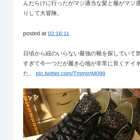
んだらけに行ったがマジ適当な髪と服がマジ
りして大冒険。
posted at
02:16:11
日頃から紐のいらない最強の靴を探していて気に
すぎて今一つだが履き心地が非常に良くナイ
た。
pic.twitter.com/TmmIrrM099