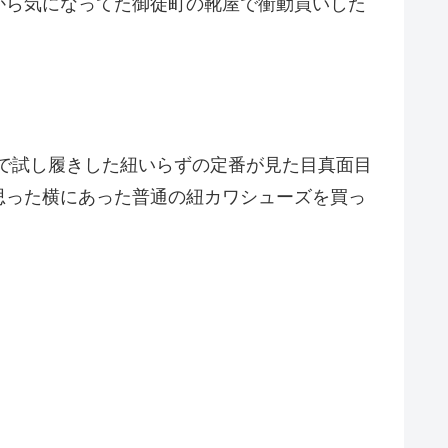
から気になってた御徒町の靴屋で衝動買いした
veで試し履きした紐いらずの定番が見た目真面目
思った横にあった普通の紐カワシューズを買っ