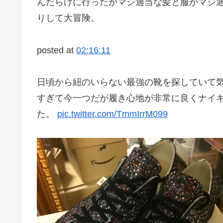
んだらけに行ったがマジ適当な髪と服がマジ
りして大冒険。
posted at
02:16:11
日頃から紐のいらない最強の靴を探していて気に
すぎて今一つだが履き心地が非常に良くナイ
た。
pic.twitter.com/TmmIrrM099