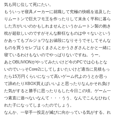
気も同じ位して死にたい。
もういっそ寝具メーカーに就職して究極の快眠を追及した
りムートンで巨大フモ王を作ったりして末永く平和に暮ら
した方がいいのかもしれませんというかムートン製の抱き
枕が超欲しいのですがそんな酔狂なものは中々ないという
かあってもブルジョワなお値段になりそうでそしてそんな
ものを買うセレブはくまさんとかうさぎさんとかと一緒に
寝ているわけもないのでやっぱりないですね。うー。
あとOBLIVIONがやってみたいけど今のPCでは心もとな
いのでいっそCore2にしてしまいたいけど適当に見積もっ
たら15万円くらいになって高いゲーム代よのうとか思っ
て諦めたりXBOX買えばいいよと思ったりなんかそれ負け
た気がすると勝手に思ったりもした今日この頃。ゲーム一
つ素直に遊べないなんて・・・うう、なんでこんなひねく
れた子になってしまったのでしょう。
なんか、一挙手一投足が滅びに向かっている気がする。れ