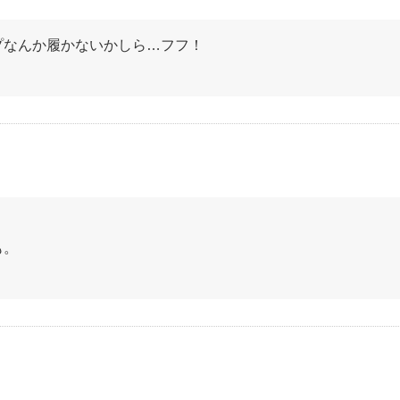
プなんか履かないかしら…フフ！
も。