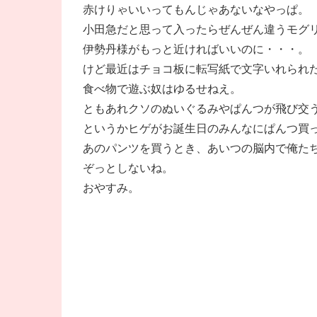
赤けりゃいいってもんじゃあないなやっぱ。
小田急だと思って入ったらぜんぜん違うモグ
伊勢丹様がもっと近ければいいのに・・・。
けど最近はチョコ板に転写紙で文字いれられ
食べ物で遊ぶ奴はゆるせねえ。
ともあれクソのぬいぐるみやぱんつが飛び交
というかヒゲがお誕生日のみんなにぱんつ買
あのパンツを買うとき、あいつの脳内で俺た
ぞっとしないね。
おやすみ。