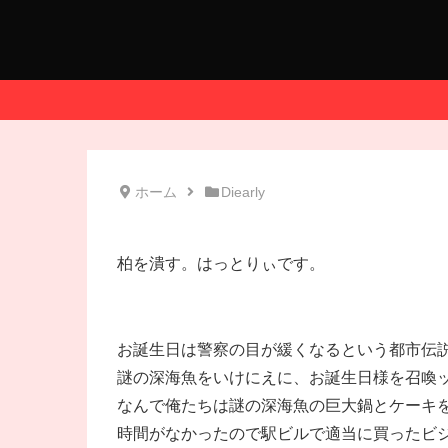
ホーム
Diearly
柏を潰す。はっとりぃです。
お誕生日は警察の目が緩くなるという都市伝
謎の深海魚をいけにえに、お誕生日様を召喚
なんで俺たちは謎の深海魚の巨大鍋とケーキ
時間がなかったので駅ビルで適当に買ったビ