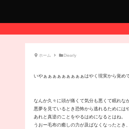
ホーム
Diearly
いやぁぁぁぁぁぁぁぁぁはやく現実から覚めてぇ
なんか久々に頭が痛くて気分も悪くて眠れな
悪夢を見ているとき恐怖から逃れるためには
あれと真逆のことをやるはめになるとはね。
うおー毛布の癒しの力が及ばなくなったとき、