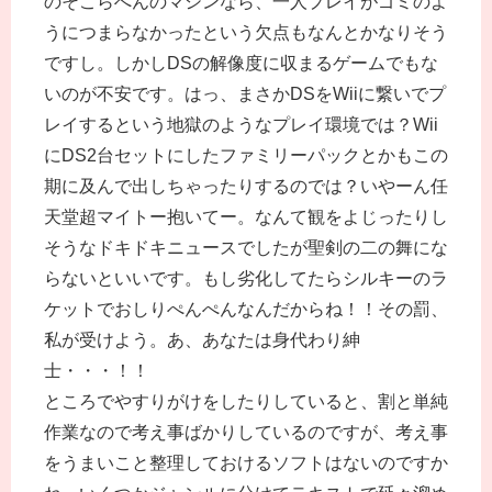
のそこらへんのマシンなら、一人プレイがゴミのよ
うにつまらなかったという欠点もなんとかなりそう
ですし。しかしDSの解像度に収まるゲームでもな
いのが不安です。はっ、まさかDSをWiiに繋いでプ
レイするという地獄のようなプレイ環境では？Wii
にDS2台セットにしたファミリーパックとかもこの
期に及んで出しちゃったりするのでは？いやーん任
天堂超マイトー抱いてー。なんて観をよじったりし
そうなドキドキニュースでしたが聖剣の二の舞にな
らないといいです。もし劣化してたらシルキーのラ
ケットでおしりぺんぺんなんだからね！！その罰、
私が受けよう。あ、あなたは身代わり紳
士・・・！！
ところでやすりがけをしたりしていると、割と単純
作業なので考え事ばかりしているのですが、考え事
をうまいこと整理しておけるソフトはないのですか