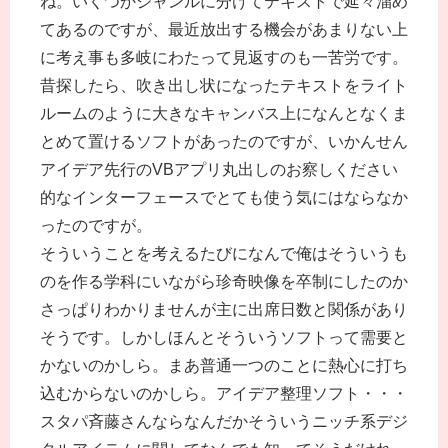
ね。いくつかジャンルに分けてテキストで延々溜め
てあるのですが、最近放出する機会があまりない上
に考え事も多岐にわたって見返すのも一苦労です。
昔探したら、吹き出し状になったテキストをライト
ルームのように大きなキャンバス上になんとなくま
とめて置けるソフトがあったのですが、いかんせん
アイデア先行のVBアプリ丸出しのお察しください
的なインターフェースでとても使う気にはならなか
ったのですが。
そういうことを考えるたびになんで俺はそういうも
のを作る学科にいながら珍奇映像を卒制にしたのか
さっぱりわかりませんが主に出席日数と関係があり
そうです。しかしほんとそういうソフトって需要と
かないのかしら。まあ普通一つのことに熱心に打ち
込むからないのかしら。アイデア整理ソフト・・・
スタパ斉藤さんならなんだかそういうニッチ系デジ