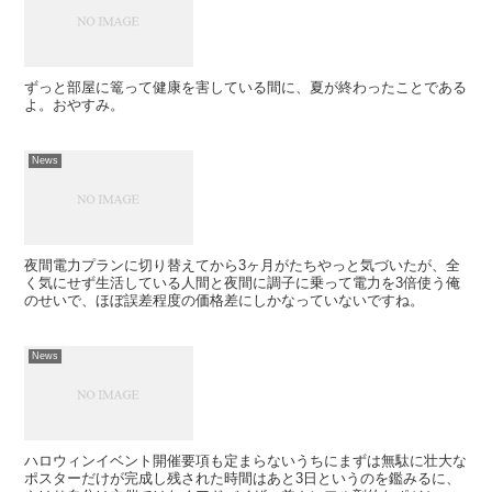
ずっと部屋に篭って健康を害している間に、夏が終わったことである
よ。おやすみ。
News
夜間電力プランに切り替えてから3ヶ月がたちやっと気づいたが、全
く気にせず生活している人間と夜間に調子に乗って電力を3倍使う俺
のせいで、ほぼ誤差程度の価格差にしかなっていないですね。
News
ハロウィンイベント開催要項も定まらないうちにまずは無駄に壮大な
ポスターだけが完成し残された時間はあと3日というのを鑑みるに、