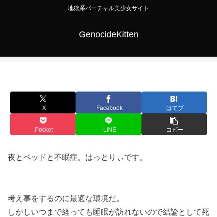
地獄系バーチャル美少女サイト
GenocideKitten
X
Facebook
はてブ
Pocket
LINE
コピー
夜とベッドと不眠症。はっとりぃです。
考え事をするのに最適な環境だ。
しかしいつまで経っても睡眠が訪れないので結論として死