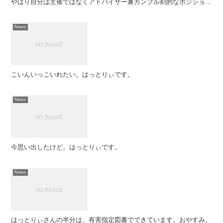
やはり自分は主催ではなくアドバイザー兼カンフル剤的なポジション
で全体を見通しながら爆弾を投げ込んでいくのが一番力を発...
News
こいんいっこいれたい。はっとりぃです。
News
今思い出したけど。はっとりぃです。
News
はっとりぃさんの半分は、有害指定図書でできています。おやすみ。